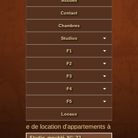
Accueil
Contact
Chambres
Studios
F1
F2
F3
F4
F5
Locaux
 site de location d'appartements à Montluçon de part
Studio meublé N°: 22