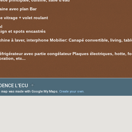
èce principale, cuisine, salle d'eau
aine avec plan Bar
 vitrage + volet roulant
ol
ign et spots encastrés
hine à laver, interphone Mobilier: Canapé convertible, living, ta
rigérateur avec partie congélateur Plaques électriques, hotte, fou
ation, etc...