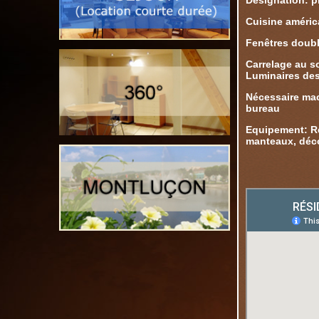
Désignation: pi
Cuisine améric
Fenêtres double
Carrelage au s
Luminaires des
Nécessaire mac
bureau
Equipement: Réf
manteaux, décor