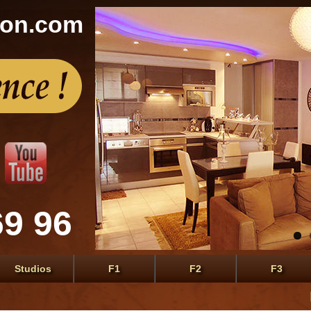
con.com
69 96
Studios
F1
F2
F3
Le prem