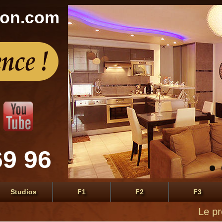
con.com
69 96
Studios
F1
F2
F3
Le premier s