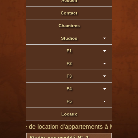
Accueil
Contact
Chambres
Studios
F1
F2
F3
F4
F5
Locaux
ite de location d'appartements à Montluçon de parti
Studio non meublé N°: 1