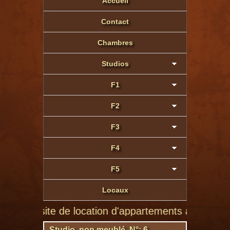
Accueil
Contact
Chambres
Studios
F1
F2
F3
F4
F5
Locaux
r site de location d'appartements à Montluçon de par
Studio non meublé N°: 6