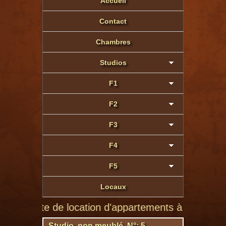
Accueil
Contact
Chambres
Studios
F1
F2
F3
F4
F5
Locaux
site de location d'appartements à Montluçon de parti
Studio non meublé N°: 5