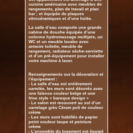
cuisine américaine avec meubles de
rangements, plan de travail et plan
bar ; et équipée de plaques
vitrocéramiques et d’une hotte.
La salle d’eau comporte une grande
cabine de douche équipée d’une
colonne hydromassage multijets, un
WC et un meuble lavabo avec
armoire toilette, meuble de
rangement, radiateur sèche-serviette
et d’un pré-équipement pour installer
votre machine à laver.
Renseignements sur la décoration et
l’équipement :
- La salle d’eau est entièrement
carrelée, les murs sont décorés avec
une faïence couleur belge et une
frise style « baroque design »
- Le salon est recouvert au sol d’un
carrelage grès Céram poli de couleur
crème
- Les murs sont habillés de papier
peint couleur taupe et peinture
crème
- L’ensemble du logement est équipé