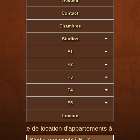
Accueil
Contact
Chambres
Studios
F1
F2
F3
F4
F5
Locaux
ite de location d'appartements à Montluçon de partic
Studio non meublé N°: 7