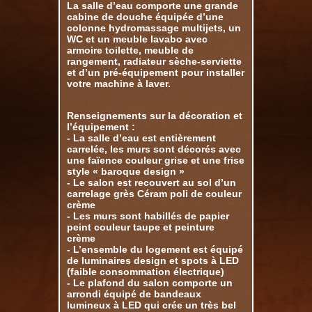
La salle d’eau comporte une grande
cabine de douche équipée d’une
colonne hydromassage multijets, un
WC et un meuble lavabo avec
armoire toilette, meuble de
rangement, radiateur sèche-serviette
et d’un pré-équipement pour installer
votre machine à laver.
Renseignements sur la décoration et
l’équipement :
- La salle d’eau est entièrement
carrelée, les murs sont décorés avec
une faïence couleur grise et une frise
style « baroque design »
- Le salon est recouvert au sol d’un
carrelage grès Céram poli de couleur
crème
- Les murs sont habillés de papier
peint couleur taupe et peinture
crème
- L’ensemble du logement est équipé
de luminaires design et spots à LED
(faible consommation électrique)
- Le plafond du salon comporte un
arrondi équipé de bandeaux
lumineux à LED qui crée un très bel