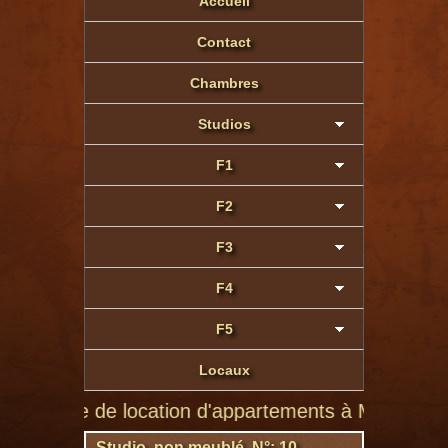
Accueil
Contact
Chambres
Studios
F1
F2
F3
F4
F5
Locaux
te de location d'appartements à Montluçon de partic
Studio non meublé N°: 10