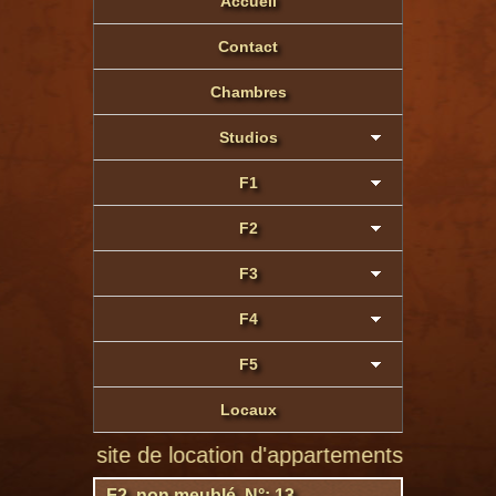
Accueil
Contact
Chambres
Studios
F1
F2
F3
F4
F5
Locaux
 site de location d'appartements à Montluçon de par
F2 non meublé N°: 13