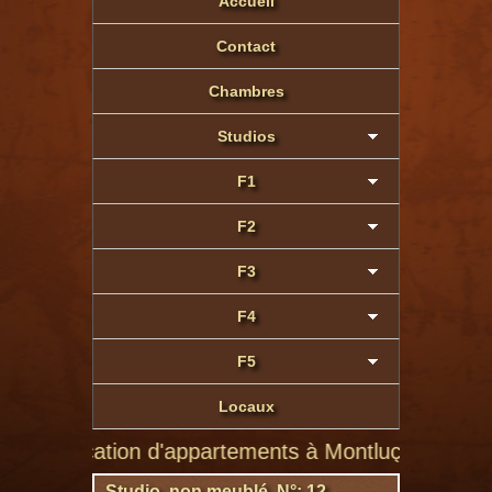
Accueil
Contact
Chambres
Studios
F1
F2
F3
F4
F5
Locaux
 location d'appartements à Montluçon de particulier 
Studio non meublé N°: 12