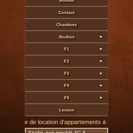
Accueil
Contact
Chambres
Studios
F1
F2
F3
F4
F5
Locaux
site de location d'appartements à Montluçon de part
Studio non meublé N°: 9