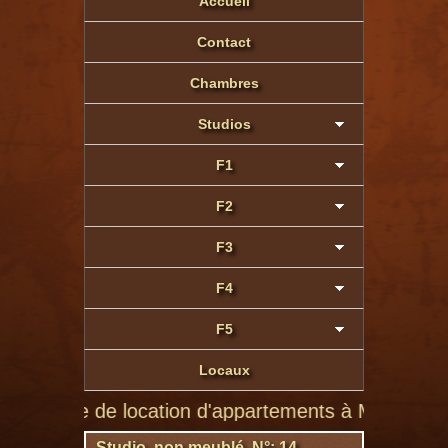
Accueil
Contact
Chambres
Studios
F1
F2
F3
F4
F5
Locaux
site de location d'appartements à Montluçon de parti
Studio non meublé N°: 14