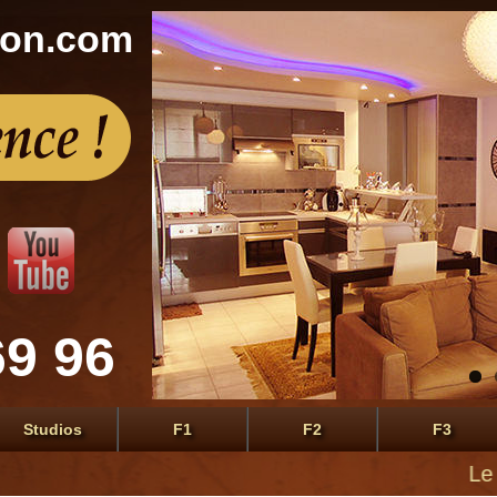
con.com
69 96
Studios
F1
F2
F3
Le premi