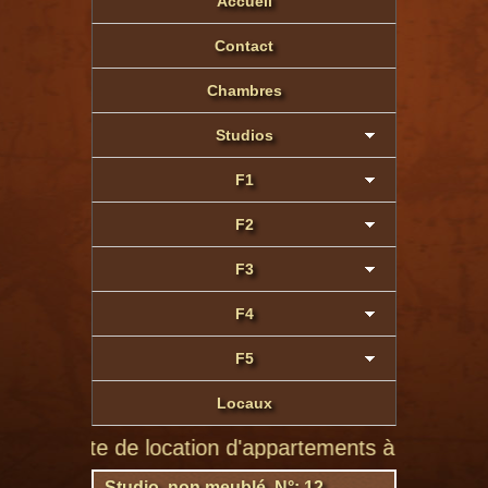
Accueil
Contact
Chambres
Studios
F1
F2
F3
F4
F5
Locaux
 site de location d'appartements à Montluçon de part
Studio non meublé N°: 12