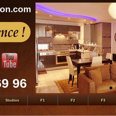
con.com
69 96
Studios
F1
F2
F3
Le prem