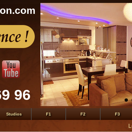
con.com
69 96
Studios
F1
F2
F3
Le premi